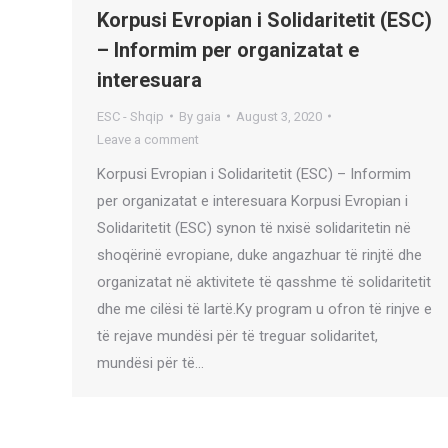
Korpusi Evropian i Solidaritetit (ESC)
– Informim per organizatat e
interesuara
ESC - Shqip
By
gaia
August 3, 2020
Leave a comment
Korpusi Evropian i Solidaritetit (ESC) – Informim
per organizatat e interesuara Korpusi Evropian i
Solidaritetit (ESC) synon të nxisë solidaritetin në
shoqërinë evropiane, duke angazhuar të rinjtë dhe
organizatat në aktivitete të qasshme të solidaritetit
dhe me cilësi të lartë.Ky program u ofron të rinjve e
të rejave mundësi për të treguar solidaritet,
mundësi për të…