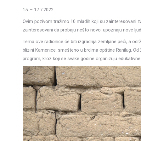
15. – 17.7.2022.
Ovim pozivom tražimo 10 mladih koji su zainteresovani za 
zainteresovani da probaju nešto novo, upoznaju nove ljude 
Tema ove radionice će biti izgradnja zemljane peći, a od
blizini Kamenice, smešteno u brdima opštine Ranilug. Od 2
program, kroz koji se svake godine organizuju edukativne 