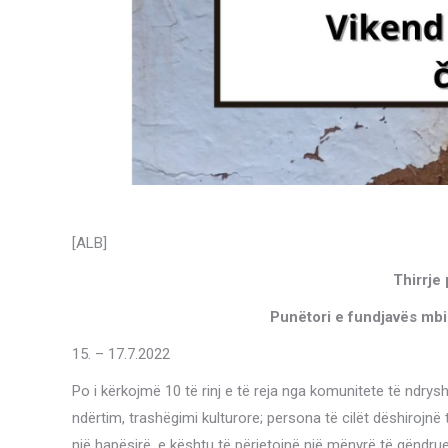
[ALB]
Thirrje
Punëtori e fundjavës mbi 
15. – 17.7.2022
Po i kërkojmë 10 të rinj e të reja nga komunitete të ndrysh
ndërtim, trashëgimi kulturore; persona të cilët dëshirojnë 
një hapësirë, e kështu të përjetojnë një mënyrë të qëndru