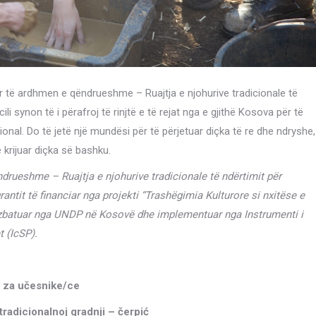
 për të ardhmen e qëndrueshme – Ruajtja e njohurive tradicionale të
i synon të i përafroj të rinjtë e të rejat nga e gjithë Kosova për të
ional. Do të jetë një mundësi për të përjetuar diçka të re dhe ndryshe,
krijuar diçka së bashku.
ndrueshme – Ruajtja e njohurive tradicionale të ndërtimit për
tit të financiar nga projekti “Trashëgimia Kulturore si nxitëse e
 zbatuar nga UNDP në Kosovë dhe implementuar nga Instrumenti i
 (IcSP).
 za učesnike/ce
tradicionalnoj gradnji – čerpić