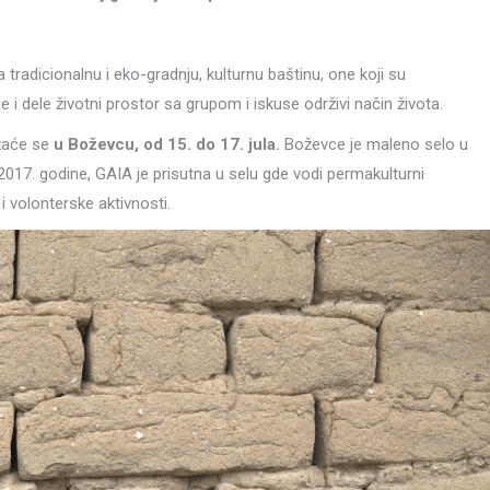
tradicionalnu i eko-gradnju, kulturnu baštinu, one koji su
i dele životni prostor sa grupom i iskuse održivi način života.
ržaće se
u Boževcu, od 15. do 17. jula.
Boževce je maleno selo u
017. godine, GAIA je prisutna u selu gde vodi permakulturni
i volonterske aktivnosti.