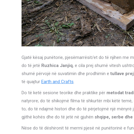
Gjatë kësaj punëtorie, pjesëmarrësit/et do të njihen me mat
do të jetë
Ruzhica Janjiq
, e cila prej shumë vitesh usht
shumë përvojë në suvatimin dhe prodhimin e
tullave pre
të quajtur
Earth and Crafts
.
Do të ketë sesione teorike dhe praktike për
metodat tradi
natyrore; do të shikojmë filma të shkurtër mbi këtë temë, 
to; do të ndajmë histori dhe do të përjetojmë një mënyrë
gjithë kohës dhe do të jetë në gjuhën
shqipe, serbe dhe
Nëse do të dëshironit të merrni pjesë në punëtorinë e fu