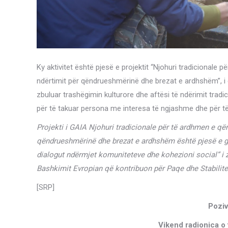
Ky aktivitet është pjesë e projektit “Njohuri tradicionale
ndërtimit për qëndrueshmërinë dhe brezat e ardhshëm”, i cil
zbuluar trashëgimin kulturore dhe aftësi të ndërimit tradic
për të takuar persona me interesa të ngjashme dhe për të 
Projekti i GAIA Njohuri tradicionale për të ardhmen e që
qëndrueshmërinë dhe brezat e ardhshëm është pjesë e gran
dialogut ndërmjet komuniteteve dhe kohezioni social” i
Bashkimit Evropian që kontribuon për Paqe dhe Stabilitet
[SRP]
Poziv
Vikend radionica o 