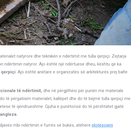
erialet natyrore dhe teknikën e ndërtimit me tulla qerpiçi. Zejtarja
ron ndërtimin natyror. Ajo është një ndërtuese dheu, kështu që ka
j qerpiçi
. Ajo është anëtare e organizatës së arkitekturës prej balte
cionale të ndërtimit,
dhe në përgjithësi për punën me materiale
do të përgatisim materialet, kallëpet dhe do të bëjmë tulla qerpiçi me
 jetese të qëndrueshme. Gjuha e punëtorisë do të përshtatet gjatë
 angleze.
ndjavës mbi ndërtimin e furrës së bukës, atëherë
plotësojeni