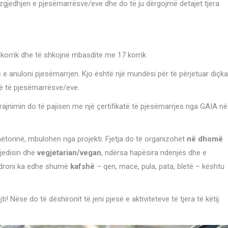
rzgjedhjen e pjesëmarrësve/eve dhe do të ju dërgojmë detajet tjera
 korrik dhe të shkojnë mbasdite me 17 korrik
e anuloni pjesëmarrjen. Kjo është një mundësi për të përjetuar diçka
të të pjesëmarrësve/eve.
rajnimin do të pajisen me një çertifikatë të pjesëmarrjes nga GAIA në
nëtorinë, mbulohen nga projekti. Fjetja do të organizohet
në dhomë
mjedisin dhe
vegjetarian/vegan
, ndërsa hapësira ndenjës dhe e
ëndroni ka edhe shumë
kafshë
– qen, mace, pula, pata, bletë – kështu
i! Nëse do të dëshironit të jeni pjesë e aktiviteteve të tjera të këtij