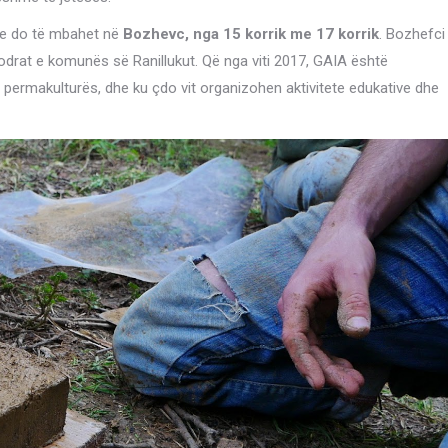
dhe do të mbahet në
Bozhevc, nga 15 korrik me 17 korrik
. Bozhefci
kodrat e komunës së Ranillukut. Që nga viti 2017, GAIA është
permakulturës, dhe ku çdo vit organizohen aktivitete edukative dhe