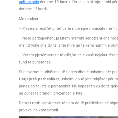
aplikacionin
deri me
10 korrik
. Do të ju njoftojmë mbi pë
deri me 12 korrik.
Me rëndësi:
– Pjesëmarrësit/et pritet që të mbërrijnë mbasdite me 15
– Nëse përzgjedheni, ju lutem merreni seriozisht dhe mos 
më ndryshe dhe do të ishte mirë që ta kemi numrin e plo
– Vetëm pjesëmarrësit të cilët/at qe e kanë ndjekur tëre t
fund të punëtorisë.
Shpenzimet e udhëtimit, të fjetjes dhe të ushqimit për pu
fjetjeje të përbashkët
, ushqimi do të jetë miqësor për 
punës do të jetë e përbashkët. Në hapësirën ku do të q
që duhet ta pranoni prezencën e tyre.
Detajet rreth aktiviteteve të tjera do të publikohen së shpejt
projekti, na kontaktoni!