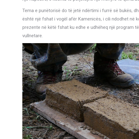
Tema e punëtorisë do të jetë ndërtimi i furrë së bukës, 
është një fshat i vogël afër Kamenicës, i cili ndodhet në 
prezente në këtë fshat ku edhe e udhëheq një program të 
vullnetare.