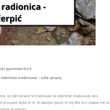
 për pjesëmarrës/e
ndërtimin tradicional – tulla qerpiçi
me, të cilët/at janë të interesuar në ndërtimin tradicional, eko-
të provojnë diçka të re, të takojnë njerëz të rinj dhe të e ndajnë me ta
eshme të jetesës.